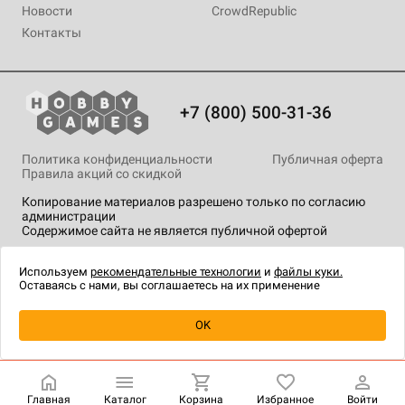
Новости
CrowdRepublic
Контакты
+7 (800) 500-31-36
Политика конфиденциальности
Публичная оферта
Правила акций со скидкой
Копирование материалов разрешено только по согласию
администрации
Содержимое сайта не является публичной офертой
На сайте Hobby Games применяются
рекомендательные
технологии
.
Используем
рекомендательные технологии
и
файлы куки.
Оставаясь с нами, вы соглашаетесь на их применение
Уведомить о наличии
OK
Главная
Каталог
Корзина
Избранное
Войти