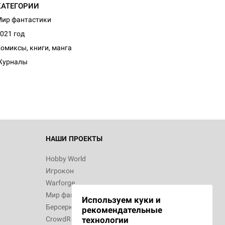
КАТЕГОРИИ
ир фантастики
021 год
d Журнал
омиксы, книги, манга
к: Братья
Журналы
d Звёздные
НАШИ ПРОЕКТЫ
Hobby World
Игрокон
d Сумерки
Warforge
: Грозовой
Мир фантастики
Используем куки и
Берсерк
рекомендательные
CrowdRepublic
технологии