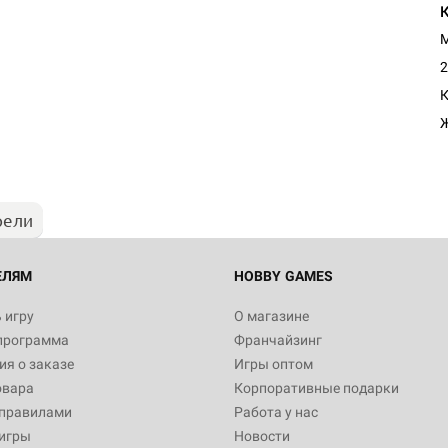
М
2
Настольная игра Hobby Worl
К
"Мир фантастики. Спецвыпус
Стругацкие"
1 490
рели
Настольная игра Hobby Worl
империи: Боевая тревога
799
ЕЛЯМ
HOBBY GAMES
 игру
О магазине
программа
Франчайзинг
Настольная игра Hobby Worl
я о заказе
Игры оптом
империи. Четвёртая редакция
овара
Корпоративные подарки
Рубеж
12 990
 правилами
Работа у нас
игры
Новости