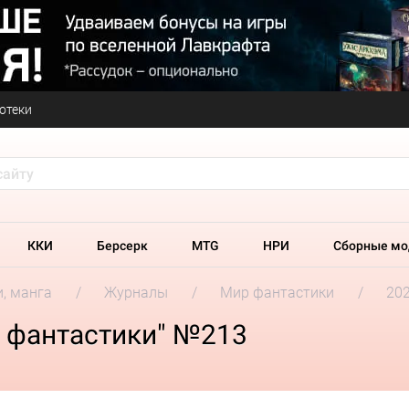
отеки
ККИ
Берсерк
MTG
НРИ
Сборные мо
и, манга
Журналы
Мир фантастики
202
 фантастики" №213