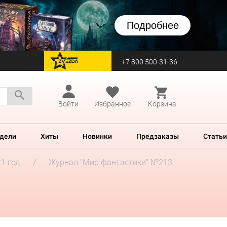
Подробнее
+7 800 500-31-36
перейти на Zvezda
Войти
Избранное
Корзина
дели
Хиты
Новинки
Предзаказы
Статьи
1 год
Журнал "Мир фантастики" №213