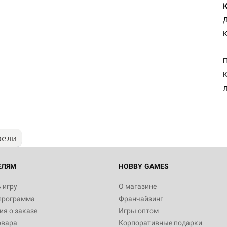
Д
К
Л
рели
ЕЛЯМ
HOBBY GAMES
 игру
О магазине
программа
Франчайзинг
я о заказе
Игры оптом
овара
Корпоративные подарки