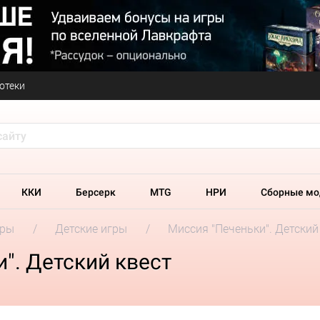
отеки
ККИ
Берсерк
MTG
НРИ
Сборные мо
гры
Детские игры
Миссия "Печеньки". Детский
". Детский квест