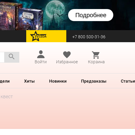
Подробнее
+7 800 500-31-36
перейти на Zvezda
Войти
Избранное
Корзина
дели
Хиты
Новинки
Предзаказы
Статьи
 квест