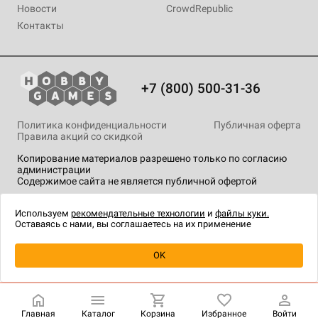
Новости
CrowdRepublic
Контакты
+7 (800) 500-31-36
Политика конфиденциальности
Публичная оферта
Правила акций со скидкой
Копирование материалов разрешено только по согласию
администрации
Содержимое сайта не является публичной офертой
На сайте Hobby Games применяются
рекомендательные
технологии
.
Используем
рекомендательные технологии
и
файлы куки.
Оставаясь с нами, вы соглашаетесь на их применение
Уведомить о наличии
OK
Главная
Каталог
Корзина
Избранное
Войти