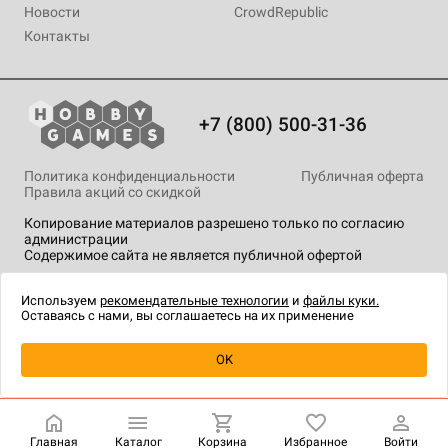
Новости
CrowdRepublic
Контакты
+7 (800) 500-31-36
Политика конфиденциальности
Публичная оферта
Правила акций со скидкой
Копирование материалов разрешено только по согласию
администрации
Содержимое сайта не является публичной офертой
На сайте Hobby Games применяются
рекомендательные
технологии
.
Используем
рекомендательные технологии
и
файлы куки.
Оставаясь с нами, вы соглашаетесь на их применение
Уведомить о наличии
OK
Главная
Каталог
Корзина
Избранное
Войти