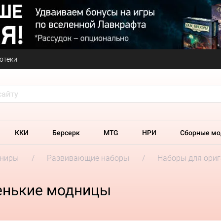
отеки
ККИ
Берсерк
MTG
НРИ
Сборные мо
ениры
Развивающие наборы
Наборы для ори
енькие модницы