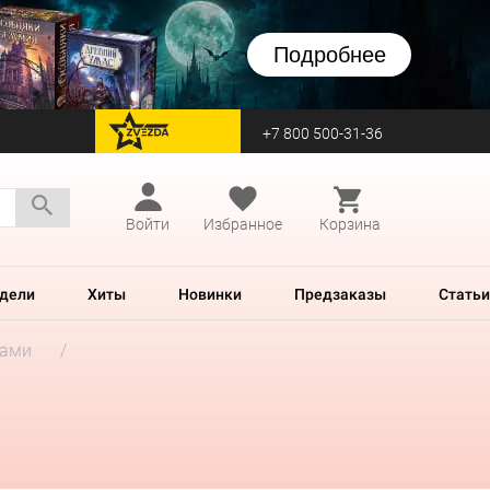
Подробнее
+7 800 500-31-36
перейти на Zvezda
Войти
Избранное
Корзина
дели
Хиты
Новинки
Предзаказы
Статьи
гами