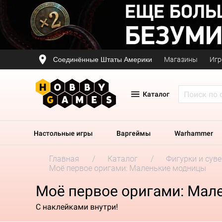
Соединённые Штаты Америки
Магазины
Игр
Каталог
Настольные игры
Варгеймы
Warhammer
Главная
Каталог
Фигурки и сув
Моё первое оригами: Маленькие модницы
Моё первое оригами: Мал
С наклейками внутри!