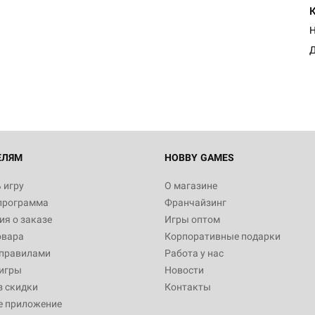
Н
Д
ЕЛЯМ
HOBBY GAMES
 игру
О магазине
программа
Франчайзинг
я о заказе
Игры оптом
овара
Корпоративные подарки
 правилами
Работа у нас
игры
Новости
з скидки
Контакты
е приложение