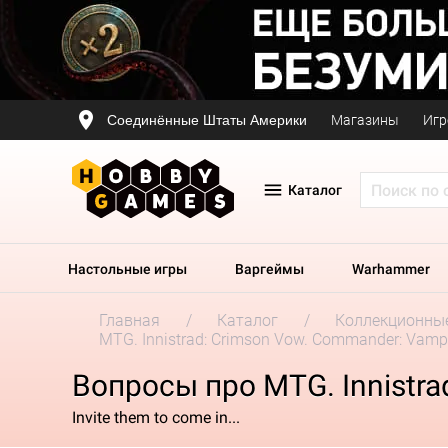
Соединённые Штаты Америки
Магазины
Игр
Каталог
Настольные игры
Варгеймы
Warhammer
Главная
Каталог
Коллекционные
MTG. Innistrad: Crimson Vow. Commander: Vampir
Вопросы про MTG. Innistra
Invite them to come in...