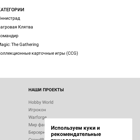
КАТЕГОРИИ
ннистрад
агровая Клятва
d Монстры
Командир
agic: The Gathering
оллекционные карточные игры (CCG)
 Зомбицид:
НАШИ ПРОЕКТЫ
Hobby World
Игрокон
 Берсерк.
Warforge
в
Мир фантастики
Используем куки и
Берсерк
рекомендательные
CrowdRepublic