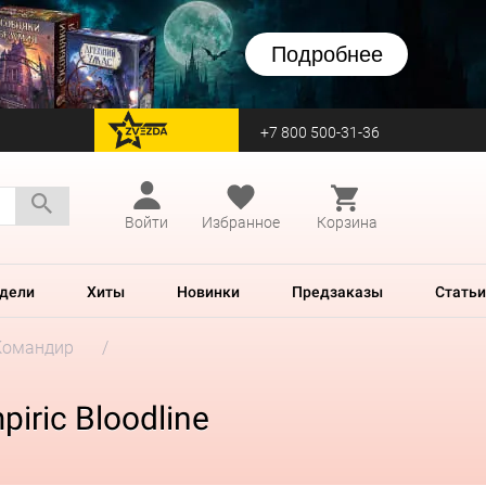
Подробнее
+7 800 500-31-36
перейти на Zvezda
Войти
Избранное
Корзина
дели
Хиты
Новинки
Предзаказы
Статьи
Командир
iric Bloodline