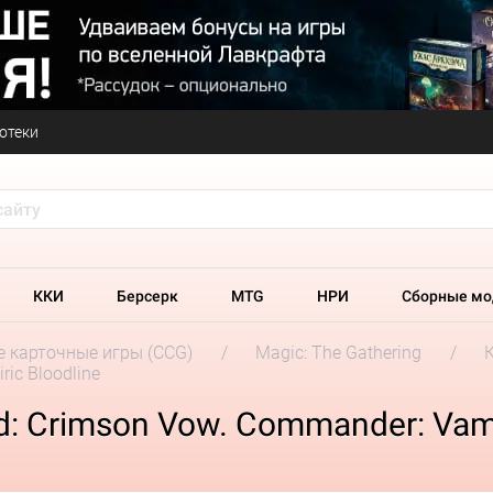
отеки
ККИ
Берсерк
MTG
НРИ
Сборные мо
 карточные игры (CCG)
Magic: The Gathering
ic Bloodline
d: Crimson Vow. Commander: Vamp