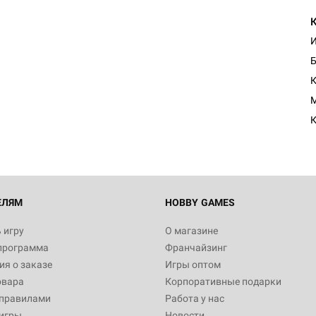
И
Б
Настольная игра Hobby Worl
Египта
M
1 991
К
Настольная игра Hobby World
Белая смерть
12 990
ЕЛЯМ
HOBBY GAMES
 игру
О магазине
программа
Франчайзинг
Настольная игра Hobby World
я о заказе
Игры оптом
Сердце роя. Дисплей бустеро
овара
Корпоративные подарки
3 490
 правилами
Работа у нас
игры
Новости