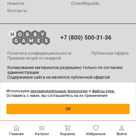
Новости
CrowdRepublic
Контакты
+7 (800) 500-31-36
Политика конфиденциальности
Публичная оферта
Правила акций со скидкой
Копирование материалов разрешено только по согласию
администрации
Содержимое сайта не является публичной офертой
На сайте Hobby Games применяются
рекомендательные
технологии
.
Используем
рекомендательные технологии
и
файлы куки.
Оставаясь с нами, вы соглашаетесь на их применение
Уведомить о наличии
OK
Главная
Каталог
Корзина
Избранное
Войти