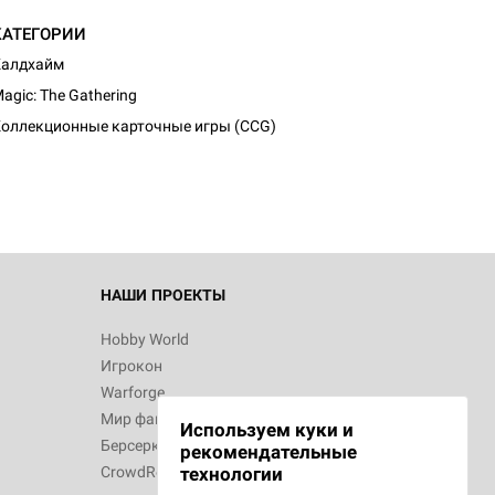
КАТЕГОРИИ
Калдхайм
d Монстры
agic: The Gathering
оллекционные карточные игры (CCG)
 Зомбицид:
НАШИ ПРОЕКТЫ
Hobby World
Игрокон
 Берсерк.
Warforge
в
Мир фантастики
Используем куки и
Берсерк
рекомендательные
CrowdRepublic
технологии