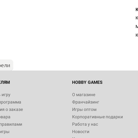
Настольная игра Hobby Worl
M
Египта
К
1 991
рели
Настольная игра Hobby World
Белая смерть
12 990
ЕЛЯМ
HOBBY GAMES
 игру
О магазине
программа
Франчайзинг
Настольная игра Hobby World
я о заказе
Игры оптом
Сердце роя. Дисплей бустеро
овара
Корпоративные подарки
3 490
 правилами
Работа у нас
игры
Новости