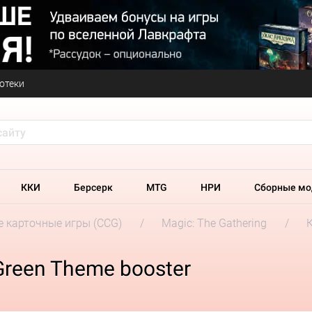
отеки
ККИ
Берсерк
MTG
НРИ
Сборные мо
 карточные игры (CCG)
Magic: The Gathering
Green Theme booster