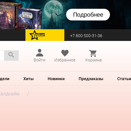
Подробнее
+7 800 500-31-36
перейти на Zvezda
Войти
Избранное
Корзина
дели
Хиты
Новинки
Предзаказы
Статьи
Калдхайм