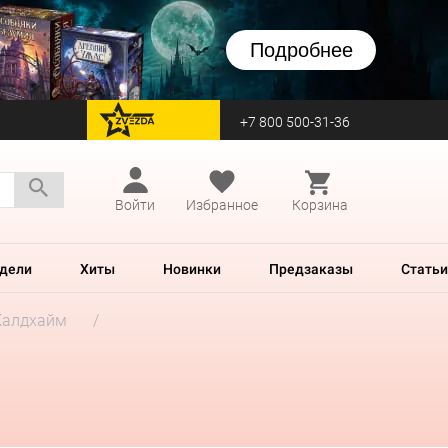
Подробнее
+7 800 500-31-36
перейти на Zvezda
Войти
Избранное
Корзина
дели
Хиты
Новинки
Предзаказы
Статьи
Калдхайм