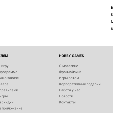
M
К
ЕЛЯМ
HOBBY GAMES
 игру
О магазине
программа
Франчайзинг
я о заказе
Игры оптом
овара
Корпоративные подарки
 правилами
Работа у нас
игры
Новости
з скидки
Контакты
е приложение