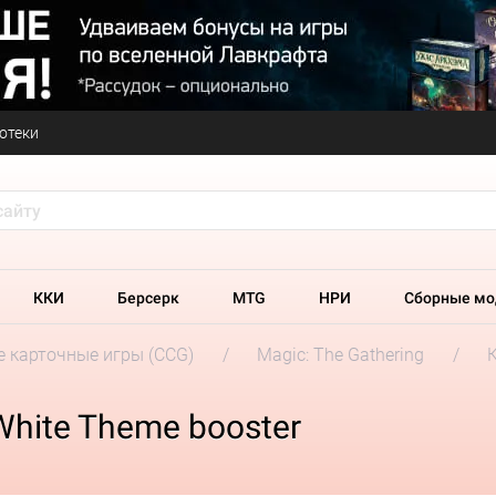
отеки
ККИ
Берсерк
MTG
НРИ
Сборные мо
 карточные игры (CCG)
Magic: The Gathering
White Theme booster