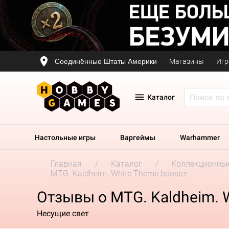
Соединённые Штаты Америки
Магазины
Игр
Каталог
Настольные игры
Варгеймы
Warhammer
Главная
Каталог
Коллекционные
MTG. Kaldheim. White Theme booster
Отзывы о MTG. Kaldheim. 
Несущие свет