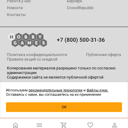
Работа у нас
Берсерк
Новости
CrowdRepublic
Контакты
+7 (800) 500-31-36
Политика конфиденциальности
Публичная оферта
Правила акций со скидкой
Копирование материалов разрешено только по согласию
администрации
Содержимое сайта не является публичной офертой
На сайте Hobby Games применяются
рекомендательные
технологии
.
Используем
рекомендательные технологии
и
файлы куки.
Оставаясь с нами, вы соглашаетесь на их применение
Уведомить о наличии
OK