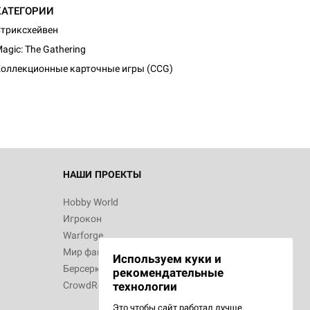
КАТЕГОРИИ
триксхейвен
d Монстры
agic: The Gathering
оллекционные карточные игры (CCG)
 Зомбицид:
НАШИ ПРОЕКТЫ
Hobby World
Игрокон
 Берсерк.
Warforge
в
Мир фантастики
Используем куки и
Берсерк
рекомендательные
CrowdRepublic
технологии
Это чтобы сайт работал лучше.