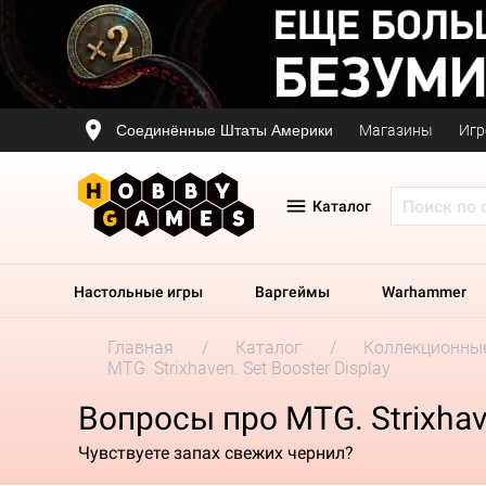
Соединённые Штаты Америки
Магазины
Игр
Каталог
Настольные игры
Варгеймы
Warhammer
Главная
Каталог
Коллекционные
MTG. Strixhaven. Set Booster Display
Вопросы про MTG. Strixhave
Чувствуете запах свежих чернил?