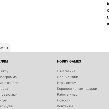
С
Настольная игра Hobby Worl
M
Египта
К
1 991
рели
Настольная игра Hobby World
Белая смерть
12 990
ЕЛЯМ
HOBBY GAMES
 игру
О магазине
программа
Франчайзинг
Настольная игра Hobby World
я о заказе
Игры оптом
Сердце роя. Дисплей бустеро
овара
Корпоративные подарки
3 490
 правилами
Работа у нас
игры
Новости
з скидки
Контакты