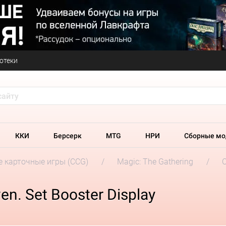
отеки
ККИ
Берсерк
MTG
НРИ
Сборные мо
 карточные игры (CCG)
Magic: The Gathering
n. Set Booster Display