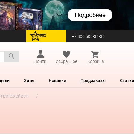
Подробнее
+7 800 500-31-36
перейти на Zvezda
Войти
Избранное
Корзина
дели
Хиты
Новинки
Предзаказы
Статьи
Стриксхейвен