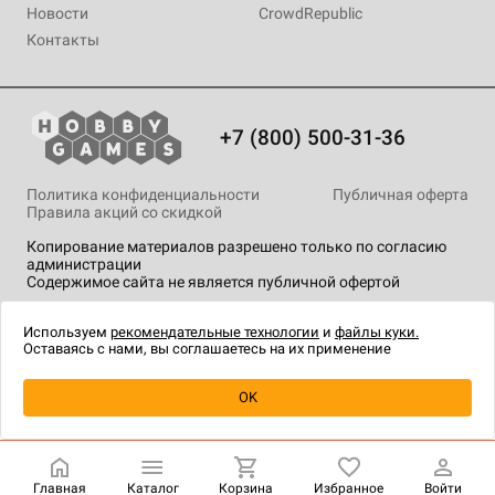
Новости
CrowdRepublic
Контакты
+7 (800) 500-31-36
Политика конфиденциальности
Публичная оферта
Правила акций со скидкой
Копирование материалов разрешено только по согласию
администрации
Содержимое сайта не является публичной офертой
На сайте Hobby Games применяются
рекомендательные
технологии
.
Используем
рекомендательные технологии
и
файлы куки.
Оставаясь с нами, вы соглашаетесь на их применение
Уведомить о наличии
OK
Главная
Каталог
Корзина
Избранное
Войти