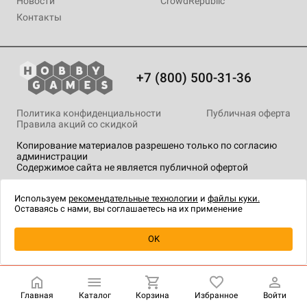
Новости
CrowdRepublic
Контакты
+7 (800) 500-31-36
Политика конфиденциальности
Публичная оферта
Правила акций со скидкой
Копирование материалов разрешено только по согласию
администрации
Содержимое сайта не является публичной офертой
На сайте Hobby Games применяются
рекомендательные
технологии
.
Используем
рекомендательные технологии
и
файлы куки.
Оставаясь с нами, вы соглашаетесь на их применение
Товар снят с продажи
OK
Главная
Каталог
Корзина
Избранное
Войти