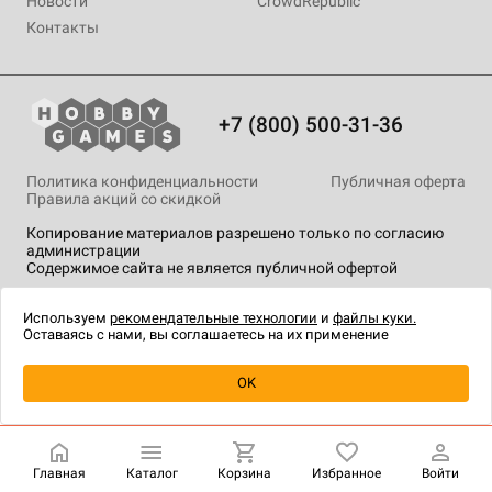
Новости
CrowdRepublic
Контакты
+7 (800) 500-31-36
Политика конфиденциальности
Публичная оферта
Правила акций со скидкой
Копирование материалов разрешено только по согласию
администрации
Содержимое сайта не является публичной офертой
На сайте Hobby Games применяются
рекомендательные
технологии
.
Используем
рекомендательные технологии
и
файлы куки.
Оставаясь с нами, вы соглашаетесь на их применение
Уведомить о наличии
OK
Главная
Каталог
Корзина
Избранное
Войти