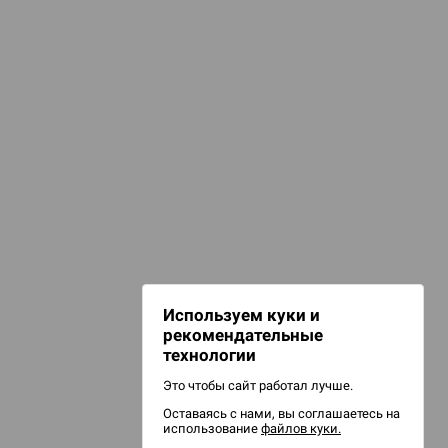
КАТЕГОРИИ
аборы для покера
игурки и сувениры
НАШИ ПРОЕКТЫ
Hobby World
Игрокон
Warforge
Мир фантастики
Используем куки и
Берсерк
рекомендательные
CrowdRepublic
технологии
Это чтобы сайт работал лучше.
Оставаясь с нами, вы соглашаетесь на
использование
файлов куки.