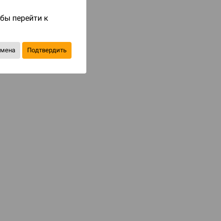
обы перейти к
Код товара: 79501
3 490 ₽
тмена
Подтвердить
до 349
бонусов на следующие покупки
Уведомить о наличии
В избранное