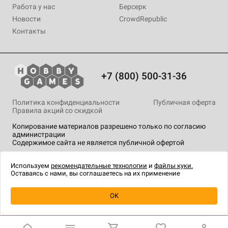
Работа у нас
Берсерк
Новости
CrowdRepublic
Контакты
+7 (800) 500-31-36
Политика конфиденциальности
Публичная оферта
Правила акций со скидкой
Копирование материалов разрешено только по согласию
администрации
Содержимое сайта не является публичной офертой
На сайте Hobby Games применяются
рекомендательные
технологии
.
Используем
рекомендательные технологии
и
файлы куки.
Оставаясь с нами, вы соглашаетесь на их применение
Уведомить о наличии
OK