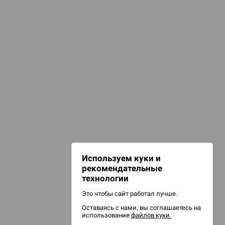
КАТЕГОРИИ
аборы кубиков
гральные кубики
НАШИ ПРОЕКТЫ
Hobby World
Игрокон
Warforge
Мир фантастики
Используем куки и
Берсерк
рекомендательные
CrowdRepublic
технологии
Это чтобы сайт работал лучше.
Оставаясь с нами, вы соглашаетесь на
использование
файлов куки.