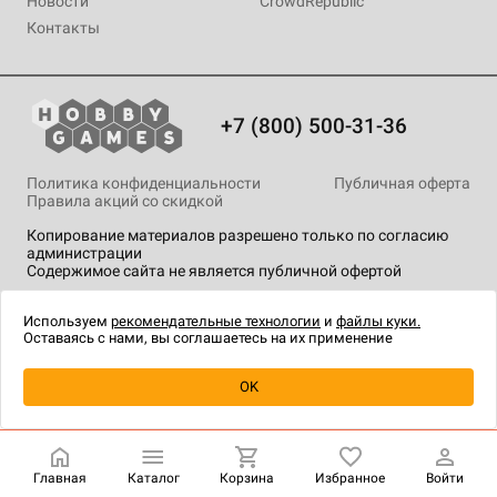
Новости
CrowdRepublic
Контакты
+7 (800) 500-31-36
Политика конфиденциальности
Публичная оферта
Правила акций со скидкой
Копирование материалов разрешено только по согласию
администрации
Содержимое сайта не является публичной офертой
На сайте Hobby Games применяются
рекомендательные
технологии
.
Используем
рекомендательные технологии
и
файлы куки.
Оставаясь с нами, вы соглашаетесь на их применение
Товар снят с продажи
OK
Главная
Каталог
Корзина
Избранное
Войти