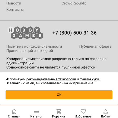
Новости
CrowdRepublic
Контакты
+7 (800) 500-31-36
Политика конфиденциальности
Публичная оферта
Правила акций со скидкой
Копирование материалов разрешено только по согласию
администрации
Содержимое сайта не является публичной офертой
На сайте Hobby Games применяются
рекомендательные
технологии
.
Используем
рекомендательные технологии
и
файлы куки.
Оставаясь с нами, вы соглашаетесь на их применение
Уведомить о наличии
OK
Главная
Каталог
Корзина
Избранное
Войти