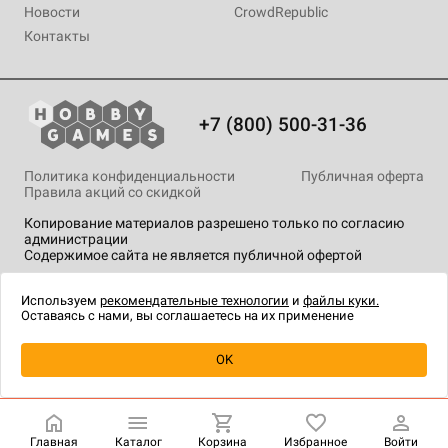
Новости
CrowdRepublic
Контакты
+7 (800) 500-31-36
Политика конфиденциальности
Публичная оферта
Правила акций со скидкой
Копирование материалов разрешено только по согласию
администрации
Содержимое сайта не является публичной офертой
На сайте Hobby Games применяются
рекомендательные
технологии
.
Используем
рекомендательные технологии
и
файлы куки.
Оставаясь с нами, вы соглашаетесь на их применение
Уведомить о наличии
OK
Главная
Каталог
Корзина
Избранное
Войти