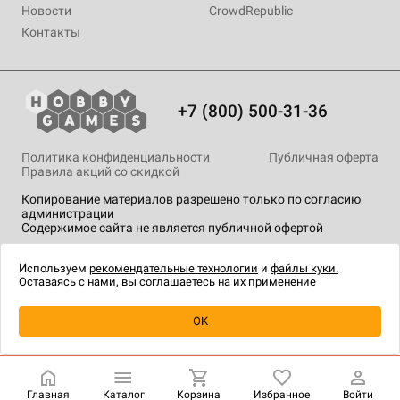
Новости
CrowdRepublic
Контакты
+7 (800) 500-31-36
Политика конфиденциальности
Публичная оферта
Правила акций со скидкой
Копирование материалов разрешено только по согласию
администрации
Содержимое сайта не является публичной офертой
На сайте Hobby Games применяются
рекомендательные
технологии
.
Используем
рекомендательные технологии
и
файлы куки.
Оставаясь с нами, вы соглашаетесь на их применение
Товар снят с продажи
OK
Главная
Каталог
Корзина
Избранное
Войти