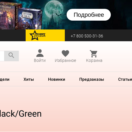
Подробнее
+7 800 500-31-36
перейти на Zvezda
Войти
Избранное
Корзина
дели
Хиты
Новинки
Предзаказы
Статьи
Black/Green