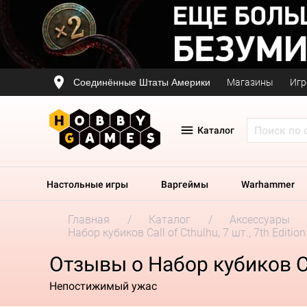
Соединённые Штаты Америки
Магазины
Игр
Каталог
Настольные игры
Варгеймы
Warhammer
Главная
Каталог
Аксессуары
Набор кубиков Call of Cthulhu, 7 шт., 7th Editio
Отзывы о Набор кубиков Call
Непостижимый ужас