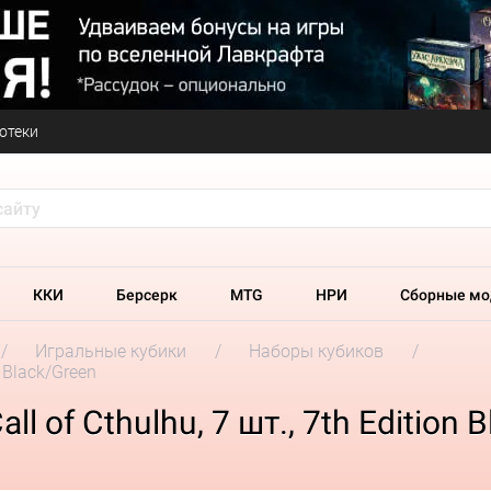
отеки
ККИ
Берсерк
MTG
НРИ
Сборные мо
Игральные кубики
Наборы кубиков
n Black/Green
 of Cthulhu, 7 шт., 7th Edition 