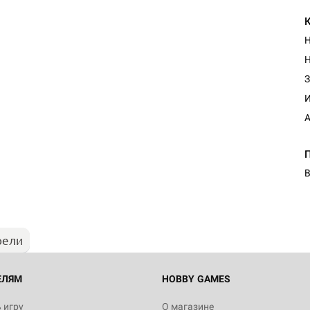
Н
Н
З
И
А
В
рели
ЕЛЯМ
HOBBY GAMES
 игру
О магазине