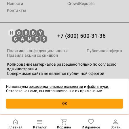
Новости
CrowdRepublic
Контакты
+7 (800) 500-31-36
Политика конфиденциальности
Публичная оферта
Правила акций со скидкой
Копирование материалов разрешено только по согласию
администрации
Содержимое сайта не является публичной офертой
На сайте Hobby Games применяются
рекомендательные
технологии
.
Используем
рекомендательные технологии
и
файлы куки.
Оставаясь с нами, вы соглашаетесь на их применение
Уведомить о наличии
OK
Главная
Каталог
Корзина
Избранное
Войти