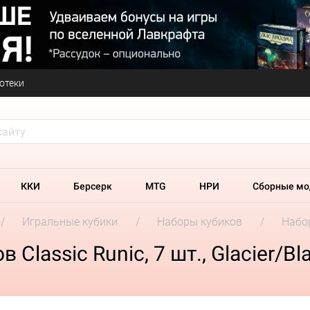
отеки
ККИ
Берсерк
MTG
НРИ
Сборные мо
Игральные кубики
Наборы кубиков
Набор
Classic Runic, 7 шт., Glacier/Bl