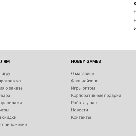
Н
Н
И
ЕЛЯМ
HOBBY GAMES
 игру
О магазине
программа
Франчайзинг
я о заказе
Игры оптом
овара
Корпоративные подарки
 правилами
Работа у нас
игры
Новости
з скидки
Контакты
е приложение