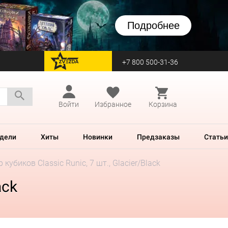
Подробнее
+7 800 500-31-36
перейти на Zvezda
Войти
Избранное
Корзина
дели
Хиты
Новинки
Предзаказы
Статьи
 кубиков Classic Runic, 7 шт., Glacier/Black
ack