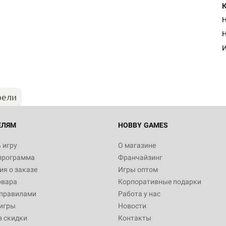
Н
Н
И
рели
ЕЛЯМ
HOBBY GAMES
 игру
О магазине
программа
Франчайзинг
я о заказе
Игры оптом
овара
Корпоративные подарки
 правилами
Работа у нас
игры
Новости
з скидки
Контакты