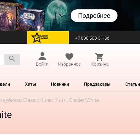
Подробнее
+7 800 500-31-36
перейти на Zvezda
Войти
Избранное
Корзина
дели
Хиты
Новинки
Предзаказы
Статьи
 кубиков Classic Runic, 7 шт., Glacier/White
ite