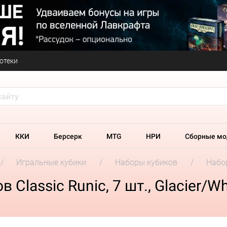
отеки
ККИ
Берсерк
MTG
НРИ
Сборные мо
Игральные кубики
Наборы кубиков
Набор
Classic Runic, 7 шт., Glacier/Wh