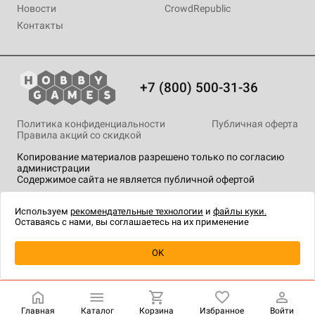
Новости
CrowdRepublic
Контакты
+7 (800) 500-31-36
Политика конфиденциальности
Публичная оферта
Правила акций со скидкой
Копирование материалов разрешено только по согласию
администрации
Содержимое сайта не является публичной офертой
На сайте Hobby Games применяются
рекомендательные
технологии
.
Используем
рекомендательные технологии
и
файлы куки.
Оставаясь с нами, вы соглашаетесь на их применение
Уведомить о наличии
OK
Главная
Каталог
Корзина
Избранное
Войти