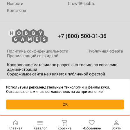
Новости
CrowdRepublic
Контакты
+7 (800) 500-31-36
Политика конфиденциальности
Публичная оферта
Правила акций со скидкой
Копирование материалов разрешено только по согласию
администрации
Содержимое сайта не является публичной офертой
На сайте Hobby Games применяются
рекомендательные
технологии
.
Используем
рекомендательные технологии
и
файлы куки.
Оставаясь с нами, вы соглашаетесь на их применение
Уведомить о наличии
OK
Главная
Каталог
Корзина
Избранное
Войти