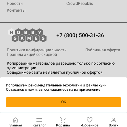
Новости
CrowdRepublic
Контакты
+7 (800) 500-31-36
Политика конфиденциальности
Публичная оферта
Правила акций со скидкой
Копирование материалов разрешено только по согласию
администрации
Содержимое сайта не является публичной офертой
На сайте Hobby Games применяются
рекомендательные
технологии
.
Используем
рекомендательные технологии
и
файлы куки.
Оставаясь с нами, вы соглашаетесь на их применение
Уведомить о наличии
OK
Главная
Каталог
Корзина
Избранное
Войти