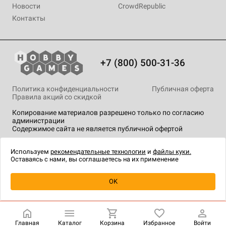
Новости
CrowdRepublic
Контакты
+7 (800) 500-31-36
Политика конфиденциальности
Публичная оферта
Правила акций со скидкой
Копирование материалов разрешено только по согласию
администрации
Содержимое сайта не является публичной офертой
На сайте Hobby Games применяются
рекомендательные
технологии
.
Используем
рекомендательные технологии
и
файлы куки.
Оставаясь с нами, вы соглашаетесь на их применение
Уведомить о наличии
OK
Главная
Каталог
Корзина
Избранное
Войти