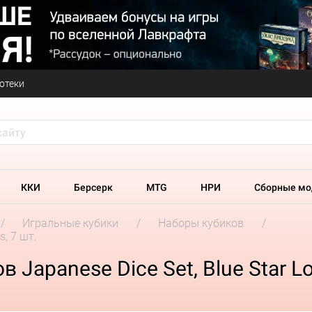
отеки
ККИ
Берсерк
MTG
НРИ
Сборные мо
Игральные кубики
Наборы кубиков
s, 7 шт.
Japanese Dice Set, Blue Star Lo