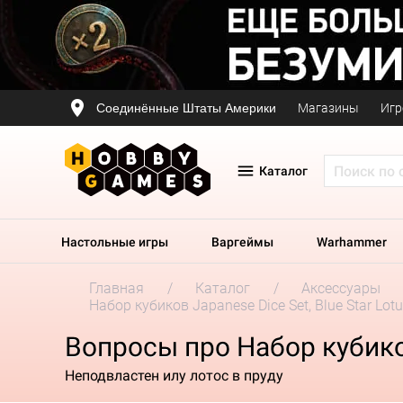
Соединённые Штаты Америки
Магазины
Игр
Каталог
Настольные игры
Варгеймы
Warhammer
Главная
Каталог
Аксессуары
Набор кубиков Japanese Dice Set, Blue Star Lotu
Вопросы про Набор кубиков 
Неподвластен илу лотос в пруду