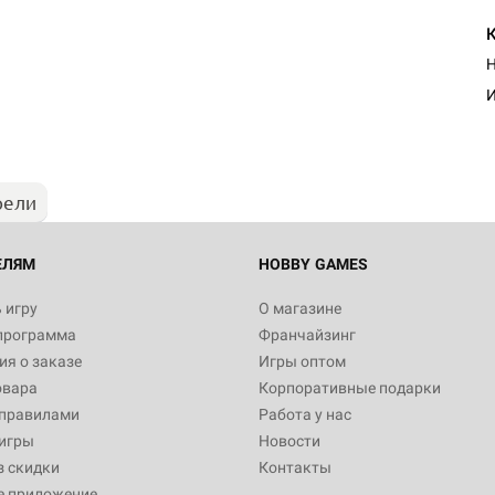
Н
И
рели
ЕЛЯМ
HOBBY GAMES
 игру
О магазине
программа
Франчайзинг
я о заказе
Игры оптом
овара
Корпоративные подарки
 правилами
Работа у нас
игры
Новости
з скидки
Контакты
е приложение