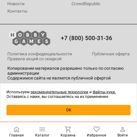
Новости
CrowdRepublic
Контакты
+7 (800) 500-31-36
Политика конфиденциальности
Публичная оферта
Правила акций со скидкой
Копирование материалов разрешено только по согласию
администрации
Содержимое сайта не является публичной офертой
На сайте Hobby Games применяются
рекомендательные
технологии
.
Используем
рекомендательные технологии
и
файлы куки.
Оставаясь с нами, вы соглашаетесь на их применение
OK
Купить
| 2 490 ₽
Главная
Каталог
Корзина
Избранное
Войти