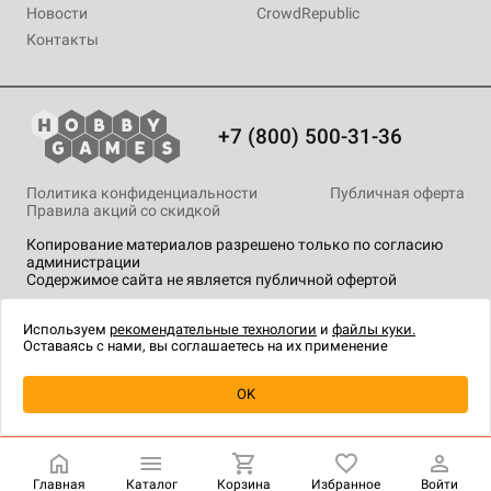
Новости
CrowdRepublic
Контакты
+7 (800) 500-31-36
Политика конфиденциальности
Публичная оферта
Правила акций со скидкой
Копирование материалов разрешено только по согласию
администрации
Содержимое сайта не является публичной офертой
На сайте Hobby Games применяются
рекомендательные
технологии
.
Используем
рекомендательные технологии
и
файлы куки.
Оставаясь с нами, вы соглашаетесь на их применение
Уведомить о наличии
OK
Главная
Каталог
Корзина
Избранное
Войти