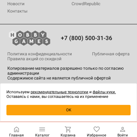
Новости
CrowdRepublic
Контакты
+7 (800) 500-31-36
Политика конфиденциальности
Публичная оферта
Правила акций со скидкой
Копирование материалов разрешено только по согласию
администрации
Содержимое сайта не является публичной офертой
На сайте Hobby Games применяются
рекомендательные
технологии
.
Используем
рекомендательные технологии
и
файлы куки.
Оставаясь с нами, вы соглашаетесь на их применение
Уведомить о наличии
OK
Главная
Каталог
Корзина
Избранное
Войти