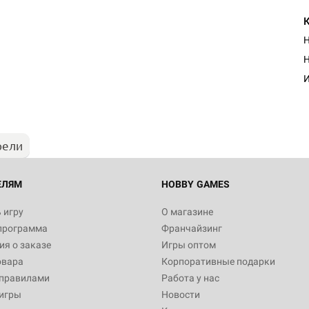
Н
Н
И
рели
ЕЛЯМ
HOBBY GAMES
 игру
О магазине
программа
Франчайзинг
я о заказе
Игры оптом
овара
Корпоративные подарки
 правилами
Работа у нас
игры
Новости