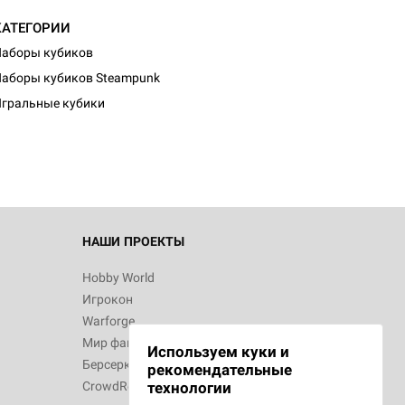
КАТЕГОРИИ
аборы кубиков
аборы кубиков Steampunk
гральные кубики
НАШИ ПРОЕКТЫ
Hobby World
Игрокон
Warforge
Мир фантастики
Используем куки и
Берсерк
рекомендательные
CrowdRepublic
технологии