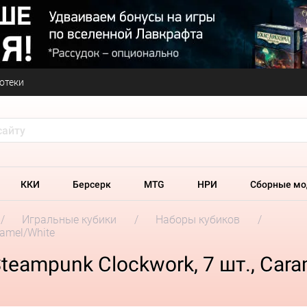
отеки
ККИ
Берсерк
MTG
НРИ
Сборные мо
Игральные кубики
Наборы кубиков
ramel/White
eampunk Clockwork, 7 шт., Cara