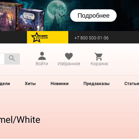
Подробнее
+7 800 500-31-36
перейти на Zvezda
Войти
Избранное
Корзина
дели
Хиты
Новинки
Предзаказы
Статьи
mel/White