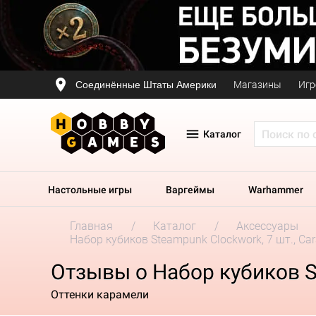
Соединённые Штаты Америки
Магазины
Игр
Каталог
Настольные игры
Варгеймы
Warhammer
Главная
Каталог
Аксессуары
Набор кубиков Steampunk Clockwork, 7 шт., Ca
Отзывы о Набор кубиков St
Оттенки карамели