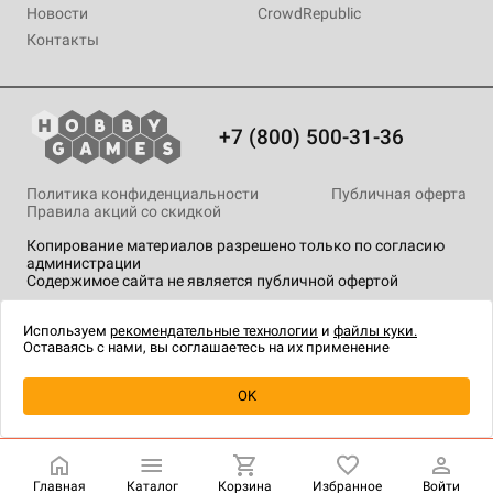
Новости
CrowdRepublic
Контакты
+7 (800) 500-31-36
Политика конфиденциальности
Публичная оферта
Правила акций со скидкой
Копирование материалов разрешено только по согласию
администрации
Содержимое сайта не является публичной офертой
На сайте Hobby Games применяются
рекомендательные
технологии
.
Используем
рекомендательные технологии
и
файлы куки.
Оставаясь с нами, вы соглашаетесь на их применение
Товар снят с продажи
OK
Главная
Каталог
Корзина
Избранное
Войти