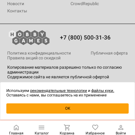
Новости
CrowdRepublic
Контакты
+7 (800) 500-31-36
Политика конфиденциальности
Публичная оферта
Правила акций со скидкой
Копирование материалов разрешено только по согласию
администрации
Содержимое сайта не является публичной офертой
На сайте Hobby Games применяются
рекомендательные
технологии
.
Используем
рекомендательные технологии
и
файлы куки.
Оставаясь с нами, вы соглашаетесь на их применение
Уведомить о наличии
OK
Главная
Каталог
Корзина
Избранное
Войти