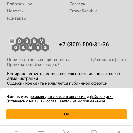
Работа у нас
Берсерк
Новости
CrowdRepublic
Контакты
+7 (800) 500-31-36
Политика конфиденциальности
Публичная оферта
Правила акций со скидкой
Копирование материалов разрешено только по согласию
администрации
Содержимое сайта не является публичной офертой
На сайте Hobby Games применяются
рекомендательные
технологии
.
Используем
рекомендательные технологии
и
файлы куки.
Оставаясь с нами, вы соглашаетесь на их применение
Уведомить о наличии
OK