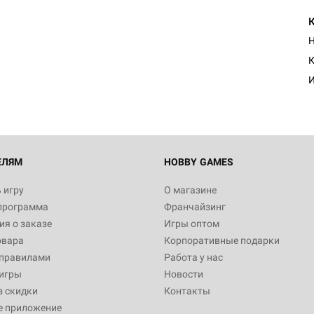
Настольная игра Hobby Worl
Н
"Мир фантастики. Спецвыпус
Стругацкие"
К
1 490
И
Настольная игра Hobby Worl
империи: Боевая тревога
799
ЕЛЯМ
HOBBY GAMES
 игру
О магазине
программа
Франчайзинг
Настольная игра Hobby Worl
я о заказе
Игры оптом
империи. Четвёртая редакция
овара
Корпоративные подарки
Рубеж
12 990
 правилами
Работа у нас
игры
Новости
з скидки
Контакты
е приложение