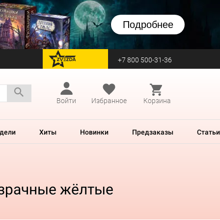
Подробнее
+7 800 500-31-36
перейти на Zvezda
Войти
Избранное
Корзина
дели
Хиты
Новинки
Предзаказы
Статьи
розрачные жёлтые