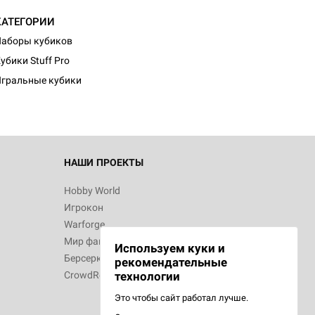
КАТЕГОРИИ
d Журнал
аборы кубиков
к: Братья
убики Stuff Pro
гральные кубики
d Звёздные
НАШИ ПРОЕКТЫ
Hobby World
Игрокон
d Сумерки
Warforge
: Грозовой
Мир фантастики
Используем куки и
Берсерк
рекомендательные
CrowdRepublic
технологии
Это чтобы сайт работал лучше.