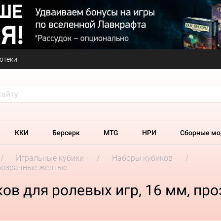
отеки
ККИ
Берсерк
MTG
НРИ
Сборные мо
Игральные кубики
Наборы кубиков
прозрачные жёлтые
ков для ролевых игр, 16 мм, п