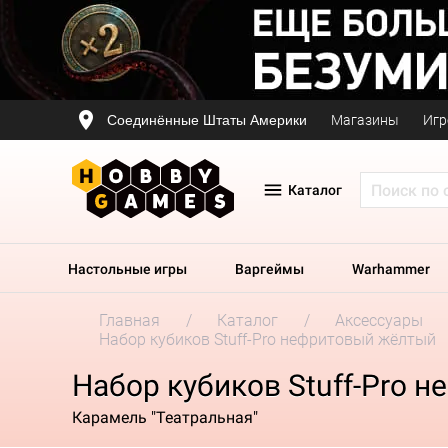
Соединённые Штаты Америки
Магазины
Игр
Каталог
Настольные игры
Варгеймы
Warhammer
Главная
Каталог
Аксессуары
Набор кубиков Stuff-Pro нефритовый жёлтый
Набор кубиков Stuff-Pro 
Карамель "Театральная"