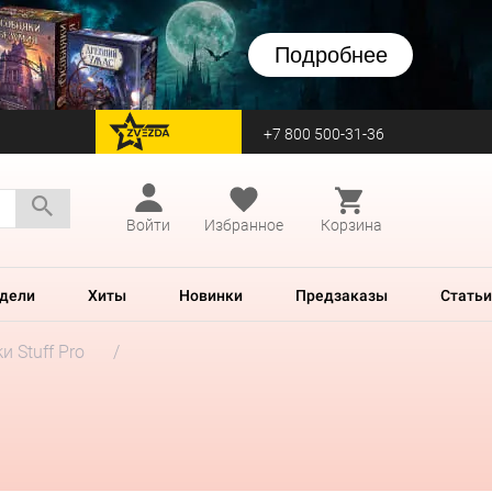
Подробнее
+7 800 500-31-36
перейти на Zvezda
Войти
Избранное
Корзина
дели
Хиты
Новинки
Предзаказы
Статьи
и Stuff Pro