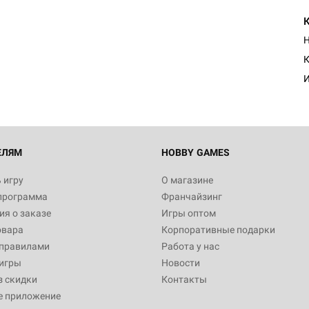
Н
К
И
ЕЛЯМ
HOBBY GAMES
 игру
О магазине
программа
Франчайзинг
я о заказе
Игры оптом
овара
Корпоративные подарки
 правилами
Работа у нас
игры
Новости
з скидки
Контакты
е приложение