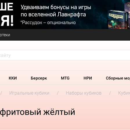
отеки
ККИ
Берсерк
MTG
НРИ
Сборные мо
Игральные кубики
Наборы кубиков
Кубик
нефритовый жёлтый