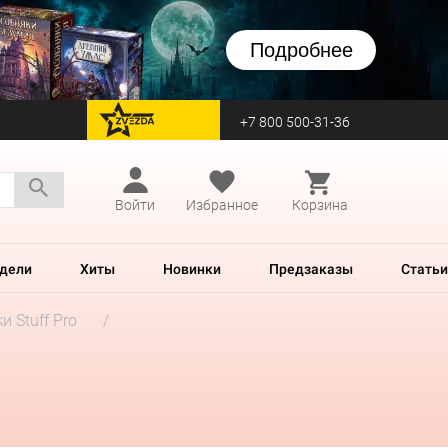
Подробнее
+7 800 500-31-36
перейти на Zvezda
Войти
Избранное
Корзина
дели
Хиты
Новинки
Предзаказы
Статьи
и Stuff Pro