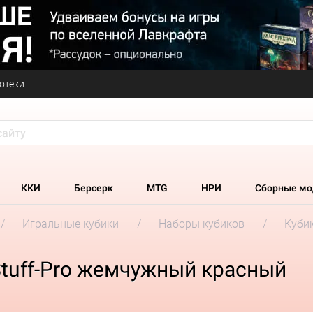
отеки
ККИ
Берсерк
MTG
НРИ
Сборные мо
Игральные кубики
Наборы кубиков
Кубик
Stuff-Pro жемчужный красный