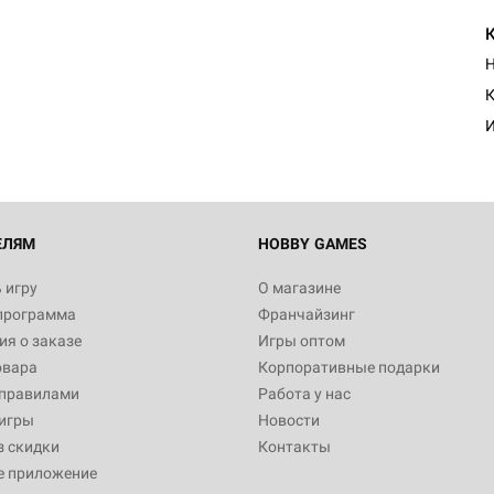
Н
К
И
ЕЛЯМ
HOBBY GAMES
 игру
О магазине
программа
Франчайзинг
я о заказе
Игры оптом
овара
Корпоративные подарки
 правилами
Работа у нас
игры
Новости
з скидки
Контакты
е приложение