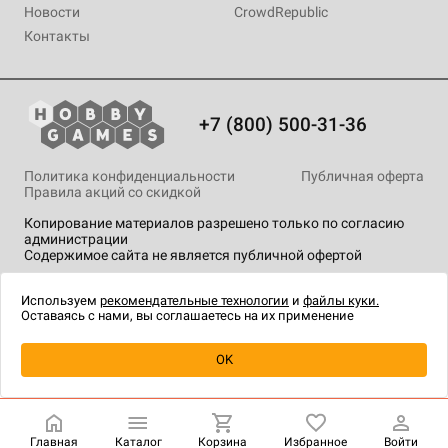
Новости
CrowdRepublic
Контакты
+7 (800) 500-31-36
Политика конфиденциальности
Публичная оферта
Правила акций со скидкой
Копирование материалов разрешено только по согласию
администрации
Содержимое сайта не является публичной офертой
На сайте Hobby Games применяются
рекомендательные
технологии
.
Используем
рекомендательные технологии
и
файлы куки.
Оставаясь с нами, вы соглашаетесь на их применение
OK
Купить
| 2 990 ₽
Главная
Каталог
Корзина
Избранное
Войти