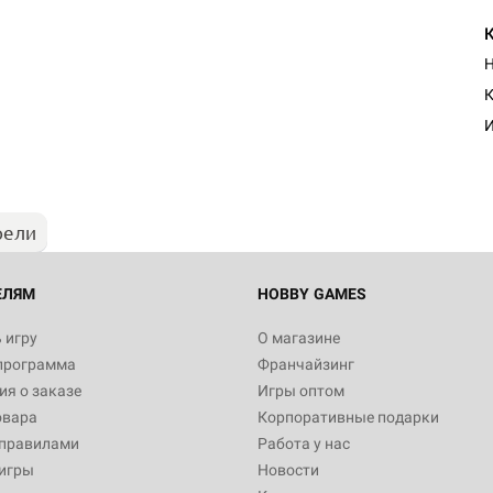
Н
Настольная игра Hobby Worl
К
Египта
И
1 991
рели
Настольная игра Hobby World
Белая смерть
12 990
ЕЛЯМ
HOBBY GAMES
 игру
О магазине
программа
Франчайзинг
Настольная игра Hobby World
я о заказе
Игры оптом
Сердце роя. Дисплей бустеро
овара
Корпоративные подарки
3 490
 правилами
Работа у нас
игры
Новости