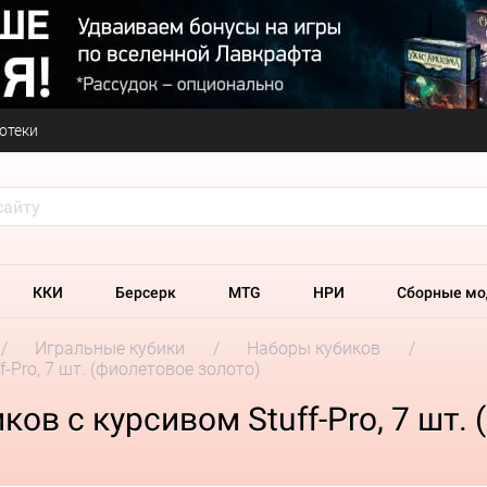
отеки
ККИ
Берсерк
MTG
НРИ
Сборные мо
Игральные кубики
Наборы кубиков
-Pro, 7 шт. (фиолетовое золото)
ов с курсивом Stuff-Pro, 7 шт.