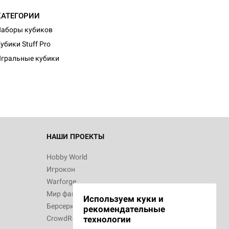
КАТЕГОРИИ
аборы кубиков
d Монстры
убики Stuff Pro
гральные кубики
 Зомбицид:
НАШИ ПРОЕКТЫ
Hobby World
Игрокон
 Берсерк.
Warforge
в
Мир фантастики
Используем куки и
Берсерк
рекомендательные
CrowdRepublic
технологии