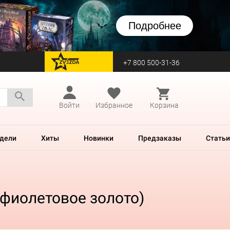
Подробнее
+7 800 500-31-36
перейти на Zvezda
Войти
Избранное
Корзина
дели
Хиты
Новинки
Предзаказы
Статьи
 (фиолетовое золото)