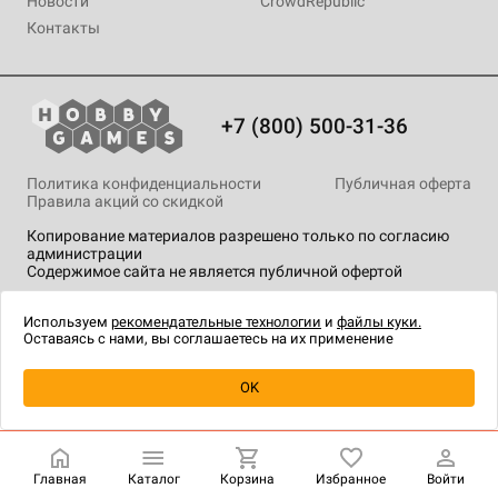
Новости
CrowdRepublic
Контакты
+7 (800) 500-31-36
Политика конфиденциальности
Публичная оферта
Правила акций со скидкой
Копирование материалов разрешено только по согласию
администрации
Содержимое сайта не является публичной офертой
На сайте Hobby Games применяются
рекомендательные
технологии
.
Используем
рекомендательные технологии
и
файлы куки.
Оставаясь с нами, вы соглашаетесь на их применение
Уведомить о наличии
OK
Главная
Каталог
Корзина
Избранное
Войти