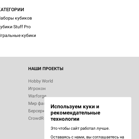
КАТЕГОРИИ
d Монстры
аборы кубиков
убики Stuff Pro
гральные кубики
 Зомбицид:
НАШИ ПРОЕКТЫ
Hobby World
Игрокон
d Ужас
Warforge
Мир фантастики
Используем куки и
Берсерк
рекомендательные
CrowdRepublic
технологии
Это чтобы сайт работал лучше.
Оставаясь с нами, вы соглашаетесь на
d Ужас