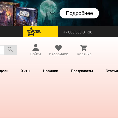
Подробнее
+7 800 500-31-36
перейти на Zvezda
Войти
Избранное
Корзина
дели
Хиты
Новинки
Предзаказы
Статьи