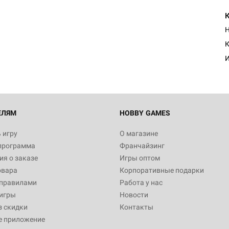
Настольная игра Hobby Worl
Египта
Н
1 991
К
И
Настольная игра Hobby World
Белая смерть
12 990
ЕЛЯМ
HOBBY GAMES
 игру
О магазине
программа
Франчайзинг
Настольная игра Hobby Worl
я о заказе
Игры оптом
Аркхэма. Карточная игра
овара
Корпоративные подарки
3 490
 правилами
Работа у нас
игры
Новости
з скидки
Контакты
е приложение
Настольная игра Hobby Worl