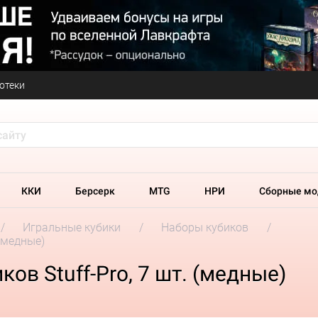
отеки
ККИ
Берсерк
MTG
НРИ
Сборные мо
Игральные кубики
Наборы кубиков
 (медные)
ов Stuff-Pro, 7 шт. (медные)