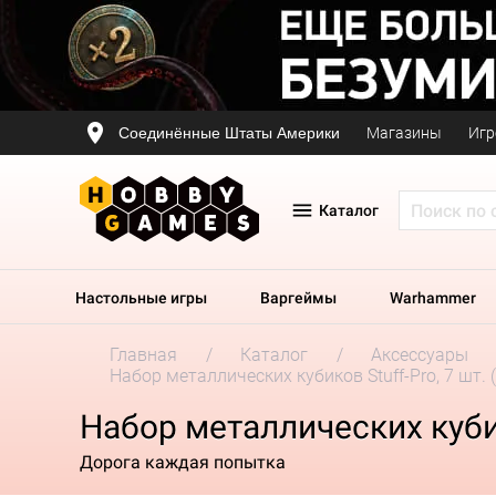
Соединённые Штаты Америки
Магазины
Игр
Каталог
Настольные игры
Варгеймы
Warhammer
Главная
Каталог
Аксессуары
Набор металлических кубиков Stuff-Pro, 7 шт.
Набор металлических кубик
Дорога каждая попытка