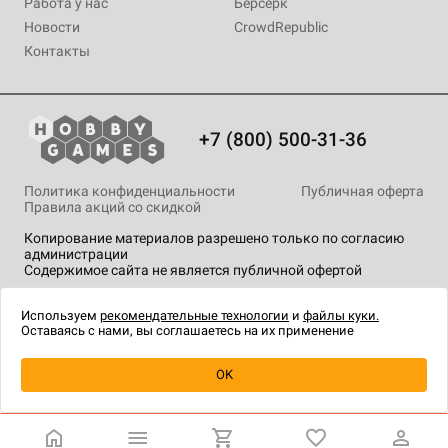
Работа у нас
Берсерк
Новости
CrowdRepublic
Контакты
+7 (800) 500-31-36
Политика конфиденциальности
Публичная оферта
Правила акций со скидкой
Копирование материалов разрешено только по согласию
администрации
Содержимое сайта не является публичной офертой
На сайте Hobby Games применяются
рекомендательные
технологии
.
Используем
рекомендательные технологии
и
файлы куки.
Оставаясь с нами, вы соглашаетесь на их применение
Уведомить о наличии
OK