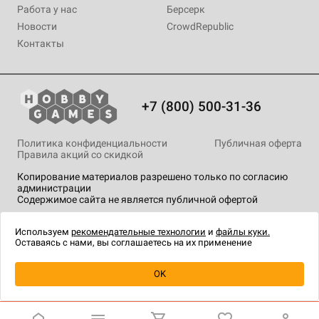
Работа у нас
Берсерк
Новости
CrowdRepublic
Контакты
+7 (800) 500-31-36
Политика конфиденциальности
Публичная оферта
Правила акций со скидкой
Копирование материалов разрешено только по согласию
администрации
Содержимое сайта не является публичной офертой
На сайте Hobby Games применяются
рекомендательные
технологии
.
Используем
рекомендательные технологии
и
файлы куки.
Оставаясь с нами, вы соглашаетесь на их применение
Уведомить о наличии
OK