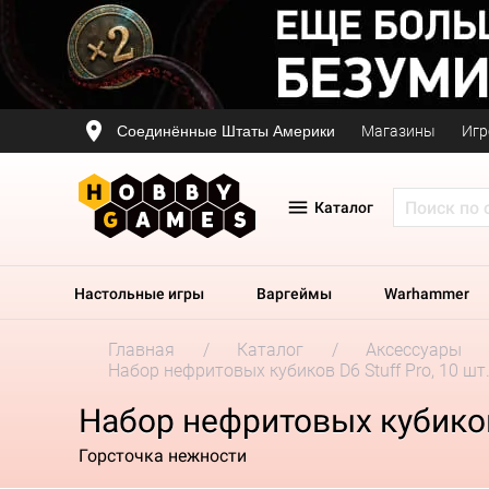
Соединённые Штаты Америки
Магазины
Игр
Каталог
Настольные игры
Варгеймы
Warhammer
Главная
Каталог
Аксессуары
Набор нефритовых кубиков D6 Stuff Pro, 10 шт
Набор нефритовых кубиков 
Горсточка нежности