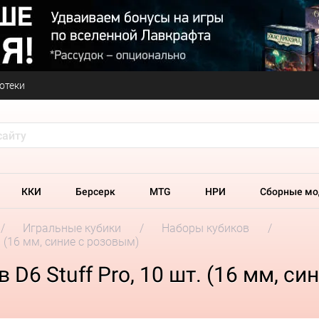
отеки
ККИ
Берсерк
MTG
НРИ
Сборные мо
Игральные кубики
Наборы кубиков
. (16 мм, синие с розовым)
D6 Stuff Pro, 10 шт. (16 мм, си