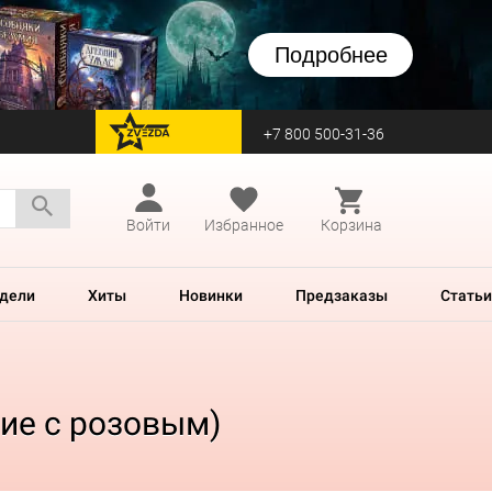
Подробнее
+7 800 500-31-36
перейти на Zvezda
Войти
Избранное
Корзина
дели
Хиты
Новинки
Предзаказы
Статьи
ние с розовым)