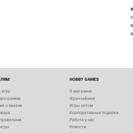
Н
К
И
ЕЛЯМ
HOBBY GAMES
 игру
О магазине
программа
Франчайзинг
я о заказе
Игры оптом
овара
Корпоративные подарки
 правилами
Работа у нас
игры
Новости