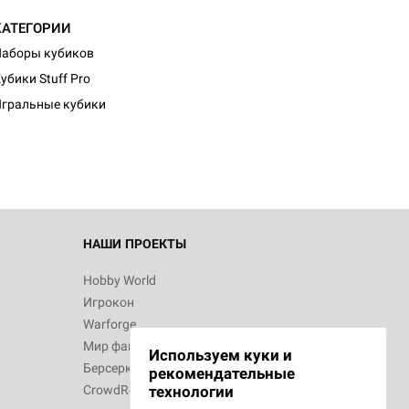
КАТЕГОРИИ
аборы кубиков
убики Stuff Pro
гральные кубики
НАШИ ПРОЕКТЫ
Hobby World
Игрокон
Warforge
Мир фантастики
Используем куки и
Берсерк
рекомендательные
CrowdRepublic
технологии