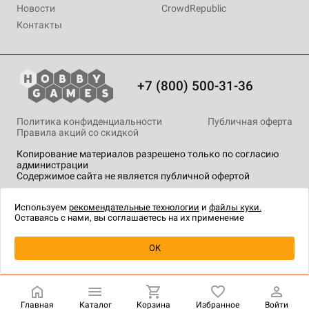
Новости
CrowdRepublic
Контакты
+7 (800) 500-31-36
Политика конфиденциальности
Публичная оферта
Правила акций со скидкой
Копирование материалов разрешено только по согласию
администрации
Содержимое сайта не является публичной офертой
На сайте Hobby Games применяются
рекомендательные
технологии
.
Используем
рекомендательные технологии
и
файлы куки.
Оставаясь с нами, вы соглашаетесь на их применение
Уведомить о наличии
OK
Главная
Каталог
Корзина
Избранное
Войти