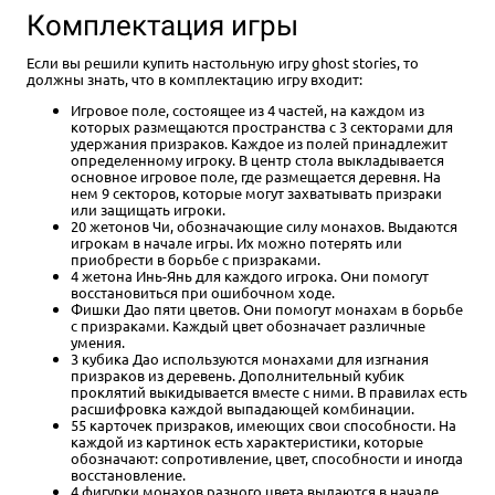
Комплектация игры
Если вы решили купить настольную игру ghost stories, то
должны знать, что в комплектацию игру входит:
Игровое поле, состоящее из 4 частей, на каждом из
которых размещаются пространства с 3 секторами для
удержания призраков. Каждое из полей принадлежит
определенному игроку. В центр стола выкладывается
основное игровое поле, где размещается деревня. На
нем 9 секторов, которые могут захватывать призраки
или защищать игроки.
20 жетонов Чи, обозначающие силу монахов. Выдаются
игрокам в начале игры. Их можно потерять или
приобрести в борьбе с призраками.
4 жетона Инь-Янь для каждого игрока. Они помогут
восстановиться при ошибочном ходе.
Фишки Дао пяти цветов. Они помогут монахам в борьбе
с призраками. Каждый цвет обозначает различные
умения.
3 кубика Дао используются монахами для изгнания
призраков из деревень. Дополнительный кубик
проклятий выкидывается вместе с ними. В правилах есть
расшифровка каждой выпадающей комбинации.
55 карточек призраков, имеющих свои способности. На
каждой из картинок есть характеристики, которые
обозначают: сопротивление, цвет, способности и иногда
восстановление.
4 фигурки монахов разного цвета выдаются в начале