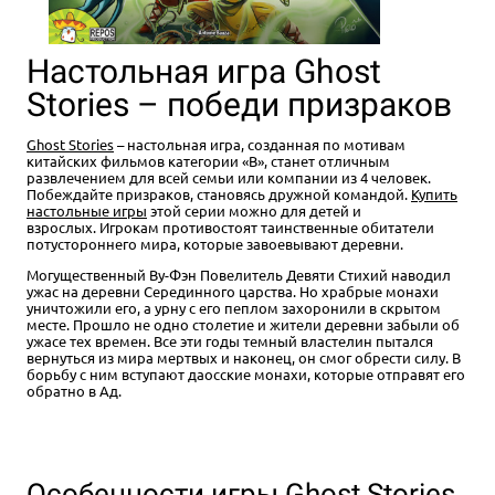
Настольная игра Ghost
Stories – победи призраков
Ghost Stories
– настольная игра, созданная по мотивам
китайских фильмов категории «В», станет отличным
развлечением для всей семьи или компании из 4 человек.
Побеждайте призраков, становясь дружной командой.
Купить
настольные игры
этой серии можно для детей и
взрослых. Игрокам противостоят таинственные обитатели
потустороннего мира, которые завоевывают деревни.
Могущественный Ву-Фэн Повелитель Девяти Стихий наводил
ужас на деревни Серединного царства. Но храбрые монахи
уничтожили его, а урну с его пеплом захоронили в скрытом
месте. Прошло не одно столетие и жители деревни забыли об
ужасе тех времен. Все эти годы темный властелин пытался
вернуться из мира мертвых и наконец, он смог обрести силу. В
борьбу с ним вступают даосские монахи, которые отправят его
обратно в Ад.
Особенности игры Ghost Stories