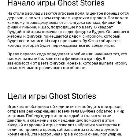
Начало игры Ghost Stories
На столе раскладываются игровые поля. В центре помещаются
деревни, а по четырем сторонам карточки игроков. После чего
каждому играющему выдаются: фигурка монаха, фишки Чи,
фишки Инь-Янь и Дао, подходящие по цвету. В квадрат
буддийский храм помещаются две фигурки Будды. Оставшиеся
жетоны и фигурки помещаются рядом с игроком, который
будет вести записи. Из карт призраков, Ву-Фэна собирается
колода, которая будет перекладываться во время игры.
Право первого хода определяет жребии или начинает тот, кто
сможет назвать больше всего фильмов о кунг-фу. В
зависимости от цвета фигурки монаха, которая выпала игроку
он может иметь различные способности.
Цели игры Ghost Stories
Игрокам необходимо объединиться и победить призраков,
отправив реинкарнацию Повелителя Ву-Фэна обратно в мир
мертвых. Победу одержит не каждый и только четкие
действия, и слаженный командный дух поможет в этом.
Каждый из уровней игры позволит набраться мастерства и
отлично провести время, собравшись за столом дружной
компанией. Эта
настольная игра в России
очень популярна.